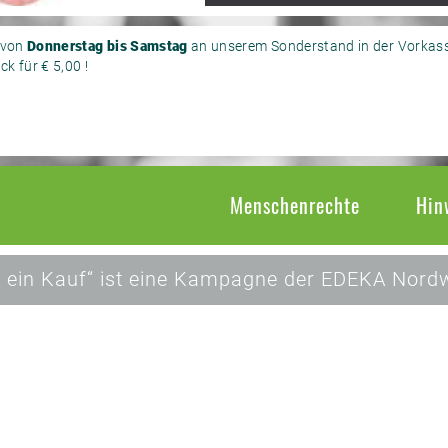
n von
Donnerstag bis Samstag
an unserem Sonderstand in der Vorkass
k für € 5,00 !
Menschenrechte
Hin
 ein Kauf“ ist eine Kampagne der EDEKA Nordw