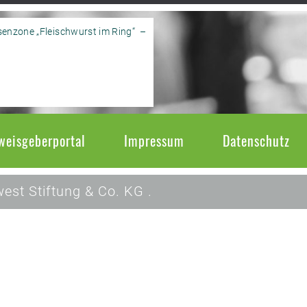
enzone „Fleischwurst im Ring“ –
weisgeberportal
Impressum
Datenschutz
est Stiftung & Co. KG .