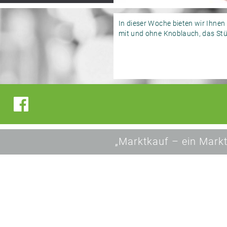
In dieser Woche bieten wir Ihne
mit und ohne Knoblauch, das Stüc
„Marktkauf – ein Markt