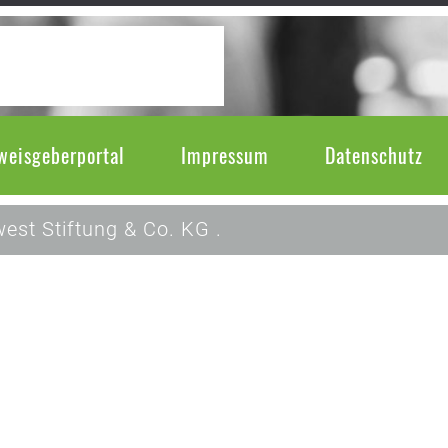
weisgeberportal
Impressum
Datenschutz
est Stiftung & Co. KG .