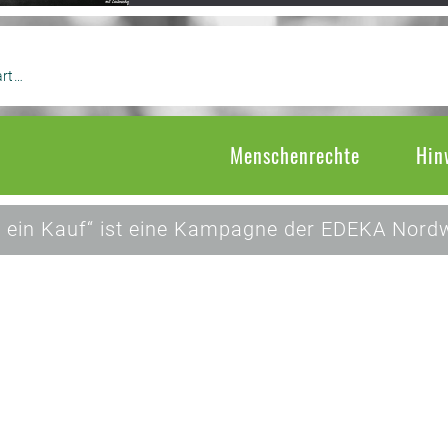
art…
Menschenrechte
Hin
 ein Kauf“ ist eine Kampagne der EDEKA Nordw