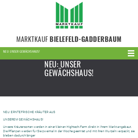
MARKTKAUF
BIELEFELD-GADDERBAUM
NEU: UNSER GEWÄCHSHAUS!
NEU: UNSER
GEWÄCHSHAUS!
NEU: ERNTEFRISCHE KRÄUTER AUS
UNSEREM GEWÄCHSHAUS!
Unsere Kräutersorten werden in einer kleinen Hightech-Farm direkt in Ihrem Markt angebaut.
Die Pflanzen werden für Sie zweimal in der Woche geerntet und mit ihren Wurzeln verpackt, sie
bleiben dadurch länger