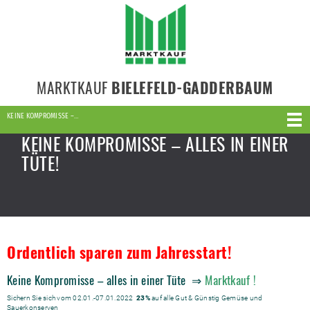
MARKTKAUF
BIELEFELD-GADDERBAUM
KEINE KOMPROMISSE –…
KEINE KOMPROMISSE – ALLES IN EINER
TÜTE!
Ordentlich sparen zum Jahresstart!
Keine Kompromisse – alles in einer Tüte ⇒
Marktkauf !
Sichern Sie sich vom 02.01.-07.01.2022
23%
auf alle Gut & Günstig Gemüse und
Sauerkonserven