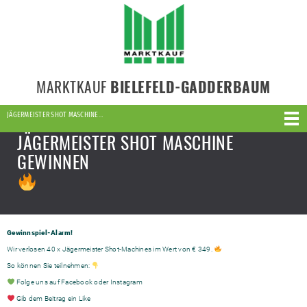
MARKTKAUF
BIELEFELD-GADDERBAUM
JÄGERMEISTER SHOT MASCHINE…
JÄGERMEISTER SHOT MASCHINE
GEWINNEN
Gewinnspiel-Alarm!
Wir verlosen 40 x Jägermeister Shot-Machines im Wert von € 349.
So können Sie teilnehmen:
Folge uns auf Facebook oder Instagram
Gib dem Beitrag ein Like