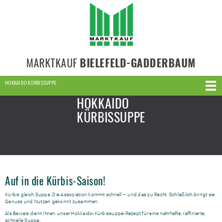
MARKTKAUF
BIELEFELD-GADDERBAUM
HOKKAIDO KÜRBISSUPPE
HOKKAIDO
KÜRBISSUPPE
Auf in die Kürbis-Saison!
Kürbis gleich Suppe. Die Assoziation kommt schnell – und das zu Recht. Schließlich bringt sie
Genuss und Nutzen gekonnt zusammen.
Als Beweis dient Ihnen unser Hokkaido-Kürbissuppe-Rezept für eine nahrhafte, raffinierte,
schnelle Suppe.