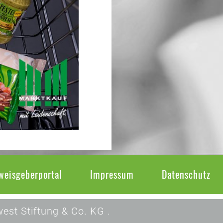
weisgeberportal
Impressum
Datenschutz
est Stiftung & Co. KG .