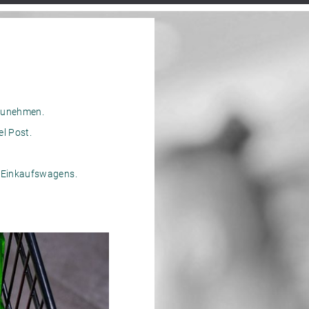
lzunehmen.
l Post.
s Einkaufswagens.