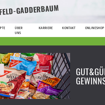
EFELD-GADDERBAUM
PTE
ÜBER
KARRIERE
KONTAKT
ONLINESHOP
UNS
GUT&GÜ
GEWINNS