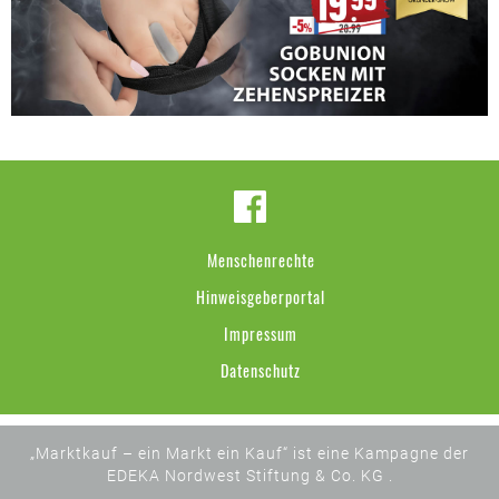
Menschenrechte
Hinweisgeberportal
Impressum
Datenschutz
„Marktkauf – ein Markt ein Kauf“ ist eine Kampagne der
EDEKA Nordwest Stiftung & Co. KG .