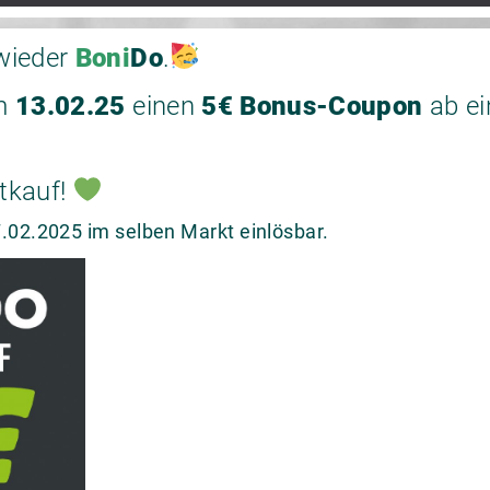
wieder
Boni
Do
.
m
13.02.25
einen
5€ Bonus-Coupon
ab ei
tkauf!
.02.2025 im selben Markt einlösbar.