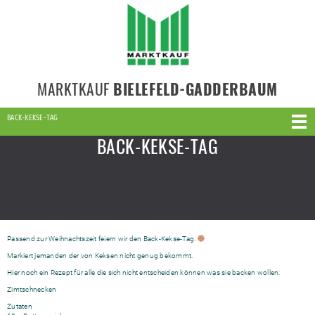
MARKTKAUF
BIELEFELD-GADDERBAUM
BACK-KEKSE-TAG
BACK-KEKSE-TAG
Passend zur Weihnachtszeit feiern wir den Back-Kekse-Tag.
Markiert jemanden der von Keksen nicht genug bekommt.
Hier noch ein Rezept für alle die sich nicht entscheiden können was sie backen wollen:
Zimtschnecken
Zutaten