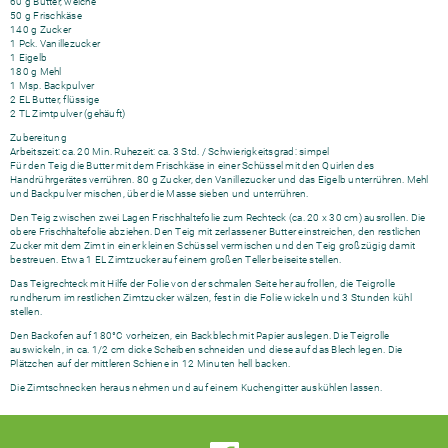
60 g Butter, weiche
50 g Frischkäse
140 g Zucker
1 Pck. Vanillezucker
1 Eigelb
180 g Mehl
1 Msp. Backpulver
2 EL Butter, flüssige
2 TL Zimtpulver (gehäuft)
Zubereitung
Arbeitszeit: ca. 20 Min. Ruhezeit: ca. 3 Std. / Schwierigkeitsgrad: simpel
Für den Teig die Butter mit dem Frischkäse in einer Schüssel mit den Quirlen des
Handrührgerätes verrühren. 80 g Zucker, den Vanillezucker und das Eigelb unterrühren. Mehl
und Backpulver mischen, über die Masse sieben und unterrühren.
Den Teig zwischen zwei Lagen Frischhaltefolie zum Rechteck (ca. 20 x 30 cm) ausrollen. Die
obere Frischhaltefolie abziehen. Den Teig mit zerlassener Butter einstreichen, den restlichen
Zucker mit dem Zimt in einer kleinen Schüssel vermischen und den Teig großzügig damit
bestreuen. Etwa 1 EL Zimtzucker auf einem großen Teller beiseite stellen.
Das Teigrechteck mit Hilfe der Folie von der schmalen Seite her aufrollen, die Teigrolle
rundherum im restlichen Zimtzucker wälzen, fest in die Folie wickeln und 3 Stunden kühl
stellen.
Den Backofen auf 180°C vorheizen, ein Backblech mit Papier auslegen. Die Teigrolle
auswickeln, in ca. 1/2 cm dicke Scheiben schneiden und diese auf das Blech legen. Die
Plätzchen auf der mittleren Schiene in 12 Minuten hell backen.
Die Zimtschnecken heraus nehmen und auf einem Kuchengitter auskühlen lassen.